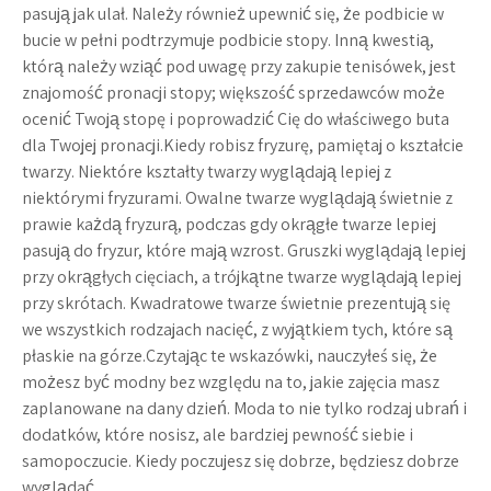
pasują jak ulał. Należy również upewnić się, że podbicie w
bucie w pełni podtrzymuje podbicie stopy. Inną kwestią,
którą należy wziąć pod uwagę przy zakupie tenisówek, jest
znajomość pronacji stopy; większość sprzedawców może
ocenić Twoją stopę i poprowadzić Cię do właściwego buta
dla Twojej pronacji.Kiedy robisz fryzurę, pamiętaj o kształcie
twarzy. Niektóre kształty twarzy wyglądają lepiej z
niektórymi fryzurami. Owalne twarze wyglądają świetnie z
prawie każdą fryzurą, podczas gdy okrągłe twarze lepiej
pasują do fryzur, które mają wzrost. Gruszki wyglądają lepiej
przy okrągłych cięciach, a trójkątne twarze wyglądają lepiej
przy skrótach. Kwadratowe twarze świetnie prezentują się
we wszystkich rodzajach nacięć, z wyjątkiem tych, które są
płaskie na górze.Czytając te wskazówki, nauczyłeś się, że
możesz być modny bez względu na to, jakie zajęcia masz
zaplanowane na dany dzień. Moda to nie tylko rodzaj ubrań i
dodatków, które nosisz, ale bardziej pewność siebie i
samopoczucie. Kiedy poczujesz się dobrze, będziesz dobrze
wyglądać.