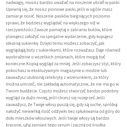
nadwagę, musisz bardzo uważać na noszenie ubrań w paski.
Upewnij się, że nosisz pionowe paski, jeśli w ogóle masz
zamiar je nosić. Noszenie pasków biegnących poziomo
sprawi, że będziesz wyglądać na większego niż w
rzeczywistości.Zawsze pamiętaj o zabraniu butów, które
planujesz założyć na specjalne wydarzenie, gdy kupujesz
idealną sukienkę. Dzięki temu możesz zobaczyć, jak
wyglądają buty z sukienkami, które rozważasz. Daje również
wyobrażenie o wszelkich zmianach, które mogą być
konieczne.Kopiuj wygląd za mniej. Jeśli zobaczysz styl, który
pokochasz w ekskluzywnym magazynie o modzie lub
zauważysz ulubioną celebrytę z wizerunkiem, za który
można umrzeć, nie zakładaj automatycznie, że nie ma go w
Twoim budżecie. Często możesz stworzyć bardzo podobny
wygląd za dużo mniej, jeśli chcesz się rozejrzeć.Jeśli
zauważysz, że Twoje włosy puszą się, gdy są suche, spróbuj
nałożyć niewielką ilość odżywki bez spłukiwania od góry do
dołu mieszków włosowych. Jeśli twoje włosy są bardzo
kręcone, użyj zamiast tego serum i zacznij od środka