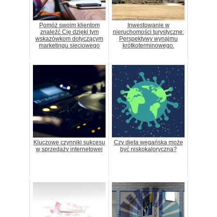
Pomóż swoim klientom
Inwestowanie w
znaleźć Cię dzięki tym
nieruchomości turystyczne:
wskazówkom dotyczącym
Perspektywy wynajmu
marketingu sieciowego
krótkoterminowego.
Kluczowe czynniki sukcesu
Czy dieta wegańska może
w sprzedaży internetowej
być niskokaloryczna?