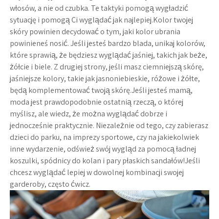
włosów, a nie od czubka. Te taktyki pomogą wygładzić
sytuację i pomogą Ci wyglądać jak najlepiej.Kolor twojej
skóry powinien decydować o tym, jaki kolor ubrania
powinieneś nosić. Jeśli jesteś bardzo blada, unikaj kolorów,
które sprawią, że będziesz wyglądać jaśniej, takich jak beże,
żółcie i biele. Z drugiej strony, jeśli masz ciemniejszą skórę,
jaśniejsze kolory, takie jak jasnoniebieskie, różowe i żółte,
będą komplementować twoją skórę.Jeśli jesteś mamą,
moda jest prawdopodobnie ostatnią rzeczą, o której
myślisz, ale wiedz, że można wyglądać dobrze i
jednocześnie praktycznie. Niezależnie od tego, czy zabierasz
dzieci do parku, na imprezy sportowe, czy na jakiekolwiek
inne wydarzenie, odśwież swój wygląd za pomocą ładnej
koszulki, spódnicy do kolan i pary płaskich sandałów!Jeśli
chcesz wyglądać lepiej w dowolnej kombinacji swojej
garderoby, często ćwicz.