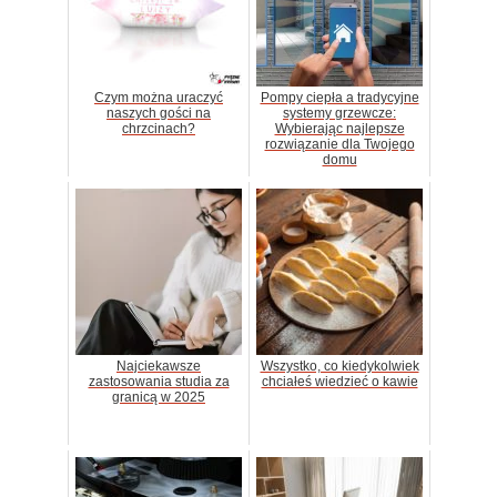
Czym można uraczyć
Pompy ciepła a tradycyjne
naszych gości na
systemy grzewcze:
chrzcinach?
Wybierając najlepsze
rozwiązanie dla Twojego
domu
Najciekawsze
Wszystko, co kiedykolwiek
zastosowania studia za
chciałeś wiedzieć o kawie
granicą w 2025