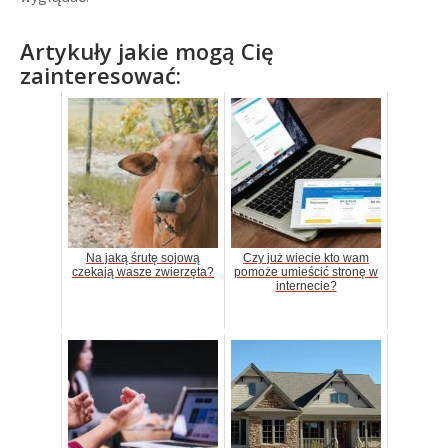
Artykuły jakie mogą Cię
zainteresować:
Na jaką śrutę sojową
Czy już wiecie kto wam
czekają wasze zwierzęta?
pomoże umieścić stronę w
internecie?