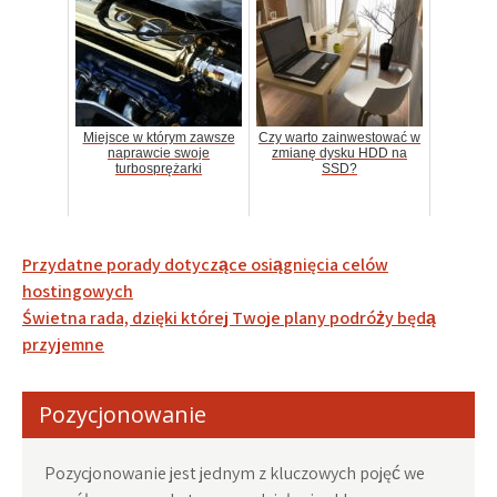
Miejsce w którym zawsze
Czy warto zainwestować w
naprawcie swoje
zmianę dysku HDD na
turbosprężarki
SSD?
Nawigacja
Przydatne porady dotyczące osiągnięcia celów
wpisu
hostingowych
Świetna rada, dzięki której Twoje plany podróży będą
przyjemne
Pozycjonowanie
Pozycjonowanie jest jednym z kluczowych pojęć we