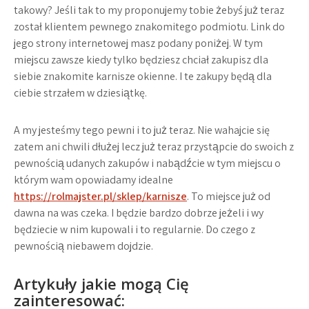
takowy? Jeśli tak to my proponujemy tobie żebyś już teraz
został klientem pewnego znakomitego podmiotu. Link do
jego strony internetowej masz podany poniżej. W tym
miejscu zawsze kiedy tylko będziesz chciał zakupisz dla
siebie znakomite karnisze okienne. I te zakupy będą dla
ciebie strzałem w dziesiątkę.
A my jesteśmy tego pewni i to już teraz. Nie wahajcie się
zatem ani chwili dłużej lecz już teraz przystąpcie do swoich z
pewnością udanych zakupów i nabądźcie w tym miejscu o
którym wam opowiadamy idealne
https://rolmajster.pl/sklep/karnisze
. To miejsce już od
dawna na was czeka. I będzie bardzo dobrze jeżeli i wy
będziecie w nim kupowali i to regularnie. Do czego z
pewnością niebawem dojdzie.
Artykuły jakie mogą Cię
zainteresować: