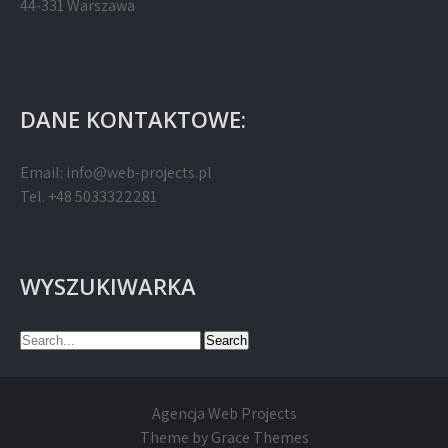
44-331 Warszawa
DANE KONTAKTOWE:
Email:
info@web-projects.pl
Tel. +48 5033322281
WYSZUKIWARKA
Agencja Web Projects
Theme by Grace Themes