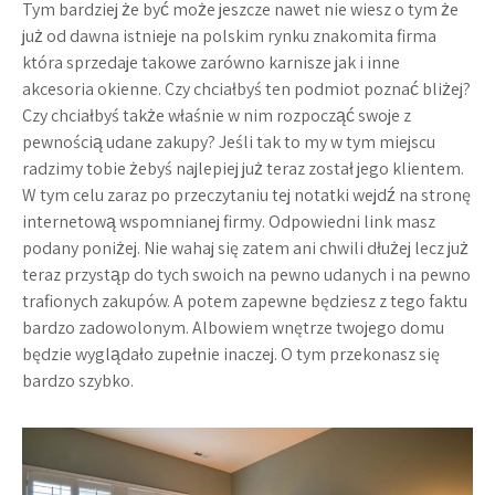
Tym bardziej że być może jeszcze nawet nie wiesz o tym że
już od dawna istnieje na polskim rynku znakomita firma
która sprzedaje takowe zarówno karnisze jak i inne
akcesoria okienne. Czy chciałbyś ten podmiot poznać bliżej?
Czy chciałbyś także właśnie w nim rozpocząć swoje z
pewnością udane zakupy? Jeśli tak to my w tym miejscu
radzimy tobie żebyś najlepiej już teraz został jego klientem.
W tym celu zaraz po przeczytaniu tej notatki wejdź na stronę
internetową wspomnianej firmy. Odpowiedni link masz
podany poniżej. Nie wahaj się zatem ani chwili dłużej lecz już
teraz przystąp do tych swoich na pewno udanych i na pewno
trafionych zakupów. A potem zapewne będziesz z tego faktu
bardzo zadowolonym. Albowiem wnętrze twojego domu
będzie wyglądało zupełnie inaczej. O tym przekonasz się
bardzo szybko.