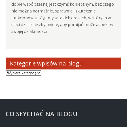
dobie współczesnej jest czymś koniecznym, bez czego
nie można normalnie, sprawnie i skutecznie
funkcjonować. Żyjemy w takich czasach, w których w
sieci dzieje się zbyt wiele, aby pomijać tenże aspekt w
swojej działalności.
Kategorie wpisów na blogu
Kategorie
wpisów
na
blogu
CO SŁYCHAĆ NA BLOGU