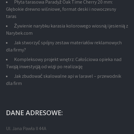
Płyta tarasowa Paradyż Oak Time Cherry 20 mm:
Głębokie drewno wiśniowe, format deski i nowoczesny
taras
Żywienie narybku karasia kolorowego wiosną i jesienią z
Narybek.com
Jak stworzyć spójny zestaw materiałów reklamowych
dla firmy?
Kompleksowy projekt wnętrz: Całościowa opieka nad
Twoją inwestycją od wizji po realizację
Jak zbudować skalowalne api w laravel – przewodnik
dla firm
DANE ADRESOWE:
Ul. Jana Pawła II 44A