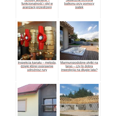
Schody spiralne –
Skuteczna ochrona
funkcjonalność i styl w
balkonu przy pomocy
aranżacji przestrzeni
siatek
Inspekcja kanału – metoda,
Marmuropodobne płytki na
dzięki której poprawnie
taras – czy to dobra
udrożnisz rury
inwestycja na długie lata?