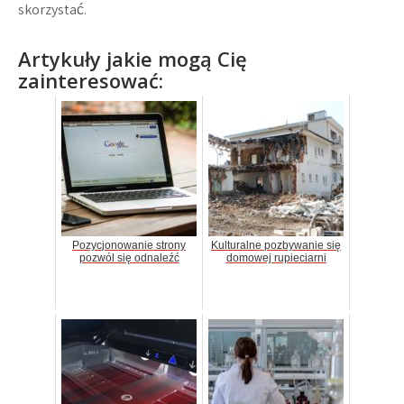
skorzystać.
Artykuły jakie mogą Cię
zainteresować:
Pozycjonowanie strony
Kulturalne pozbywanie się
pozwól się odnaleźć
domowej rupieciarni