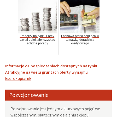
Traderzy na rynku Forex,
Fachowa oferta celująca w
czytaj dalej, aby uzyskać
tematykę doradztwa
solidne porady
kredytowego
Nawigacja
Informacje o ubezpieczeniach dostępnych na rynku
wpisu
Atrakcyjne na wielu gruntach oferty wynajmu
kserokopiarek
Pozycjonowanie
Pozycjonowanie jest jednym z kluczowych pojęć we
współczesnym, skutecznym działaniu sklepu