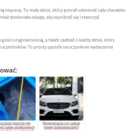
 imprezę. To mały detal, który potrafi odmienić cały charakter
ież doskonała okazja, aby wyróżnić się i stworzyć
gości oryginalnością, a także zadbać o każdy detal, który
i uczestników. To prosty sposób na uczynienie wydarzenia
sować:
laczego jeszcze nie
Regeneracja czy zakup
łeś sobie doskonałych
nowej turbosprężarki?