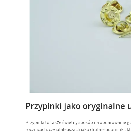
Przypinki jako oryginalne 
Przypinki to także świetny sposób na obdarowanie goś
rocznicach, czy jubileuszach jako drobne upominki, 