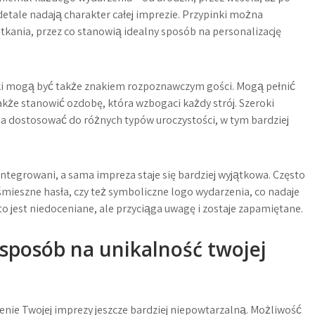
etale nadają charakter całej imprezie. Przypinki można
tkania, przez co stanowią idealny sposób na personalizację
inki mogą być także znakiem rozpoznawczym gości. Mogą pełnić
 także stanowić ozdobę, która wzbogaci każdy strój. Szeroki
na dostosować do różnych typów uroczystości, w tym bardziej
ntegrowani, a sama impreza staje się bardziej wyjątkowa. Często
śmieszne hasła, czy też symboliczne logo wydarzenia, co nadaje
sto jest niedoceniane, ale przyciąga uwagę i zostaje zapamiętane.
 sposób na unikalność twojej
enie Twojej imprezy jeszcze bardziej niepowtarzalną. Możliwość