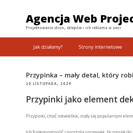
Skip
to
Agencja Web Proje
content
Projektowanie stron, sklepów i ich reklama w sieci
Jak działamy?
Strony internetowe
Przypinka – mały detal, który rob
20 LISTOPADA, 2024
Przypinki jako element de
Przypinki, choć niewielkie, stały się popularnym e
Ich funkcjonalność i prostota sprawiają, że pasują d