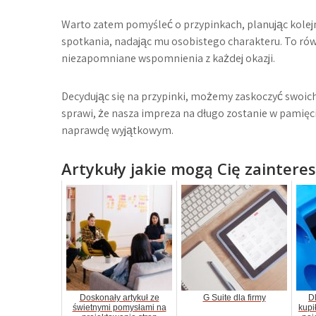
Warto zatem pomyśleć o przypinkach, planując kolejną
spotkania, nadając mu osobistego charakteru. To równ
niezapomniane wspomnienia z każdej okazji.
Decydując się na przypinki, możemy zaskoczyć swoich 
sprawi, że nasza impreza na długo zostanie w pamięc
naprawdę wyjątkowym.
Artykuły jakie mogą Cię zaintere
Doskonały artykuł ze
G Suite dla firmy
D
świetnymi pomysłami na
kupi