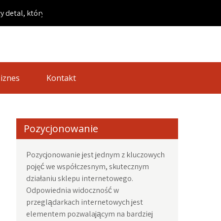
tóry robi wielką różnicę na twojej imprezie |
iznes
Kontakt
Pozycjonowanie
Pozycjonowanie jest jednym z kluczowych
pojęć we współczesnym, skutecznym
działaniu sklepu internetowego.
Odpowiednia widoczność w
przeglądarkach internetowych jest
elementem pozwalającym na bardziej