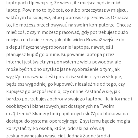
laptopach.Upewnij się, że wiesz, ile miejsca będzie miał
laptop. Powinno to być coś, co albo przeczytasz w miejscu,
w którym to kupujesz, albo poprosisz sprzedawcę. Oznacza
to, ile możesz przechowywać na swoim komputerze. Chcesz
mieć coś, z czym możesz pracować, gdy potrzebujesz dużo
miejsca na takie rzeczy, jak pliki wideo.Rozważ wejście do
sklepu i fizyczne wypróbowanie laptopa, nawet jeśli
planujesz kupić go online. Kupowanie laptopa przez
Internet jest świetnym pomysłem z wielu powodów, ale
może być trudno uzyskać jasne wyobrażenie o tym, jak
wygląda maszyna. Jeśli poradzisz sobie z tym w sklepie,
będziesz wygodniej go kupować, niezależnie od tego, czy
kupujesz go bezpośrednio, czy online.Zastanów się, jak
bardzo potrzebujesz ochrony swojego laptopa. Ile informacji
osobistych i biznesowych jest dostępnych na Twoim
urządzeniu? Skanery linii papilarnych służą do blokowania
dostępu do systemu operacyjnego. Z systemu będzie mogła
korzystać tylko osoba, której odciski palców są
zeskanowane jako właściciel. Jednak żadne środki