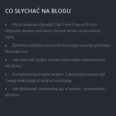
CO SŁYCHAĆ NA BLOGU
Płyta tarasowa Paradyż Oak Time Cherry 20 mm:
Głębokie drewno wiśniowe, format deski i nowoczesny
taras
Żywienie narybku karasia kolorowego wiosną i jesienią z
Narybek.com
Jak stworzyć spójny zestaw materiałów reklamowych
dla firmy?
Kompleksowy projekt wnętrz: Całościowa opieka nad
Twoją inwestycją od wizji po realizację
Jak zbudować skalowalne api w laravel – przewodnik
dla firm