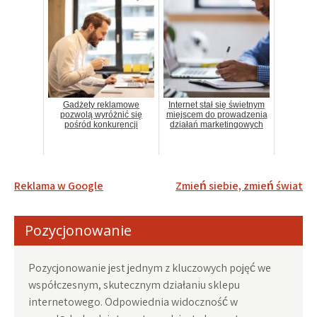
Gadżety reklamowe
Internet stał się świetnym
pozwolą wyróżnić się
miejscem do prowadzenia
pośród konkurencji
działań marketingowych
Nawigacja
Reklama w Google
Zmień siebie, zmień świat
wpisu
Pozycjonowanie
Pozycjonowanie jest jednym z kluczowych pojęć we
współczesnym, skutecznym działaniu sklepu
internetowego. Odpowiednia widoczność w