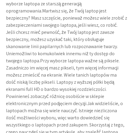
wyborze laptopa ze starszą generacją
oprogramowania.Martwisz się, że Twój laptop jest
bezpieczny? Masz szczęście, ponieważ możesz wiele zrobić z
zabezpieczeniami swojego laptopa, jeśli wiesz, co robić.
Jeśli chcesz mieć pewność, że Twój laptop jest zawsze
bezpieczny, możesz uzyskać taki, który obsługuje
skanowanie linii papilarnych lub rozpoznawanie twarzy.
Uniemożliwi to komukolwiek innemu niż ty dostęp do
twojego laptopa.Przy wyborze laptopa ważne są piksele.
Zasadniczo im więcej masz pikseli, tym więcej informacji
możesz zmieścić na ekranie. Wiele tanich laptopów ma
dość niską liczbę pikseli. Laptopy z wyższej półki będą
ekranami full HD o bardzo wysokiej rozdzielczości.
Powinieneś zobaczyć różnicę osobiście w sklepie
elektronicznym przed podjęciem decyzji.Jak widzieliście, o
laptopach można się wiele nauczyć. Istnieje niezliczona
ilość możliwości wyboru, więc warto dowiedzieć się
wszystkiego o laptopach przed zakupem. Skorzystaj z tego,
czego nauczyłeś się w tym artykule, aby znaleźć laptopa