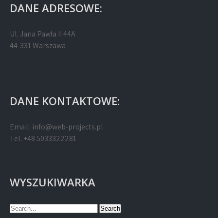
DANE ADRESOWE:
Ul. Jana Pawła II 44A
44-331 Warszawa
DANE KONTAKTOWE:
Email:
info@web-projects.pl
Tel. +48 5033322281
WYSZUKIWARKA