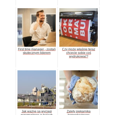
First time manager - zostań
Czy może właśnie teraz
skutecznym liderem
chcecie sobie coś
wydrukować?
Jak ważne są wyciągi
Zalety piekarnika
przemysłowe w halach
konwekcyjnego