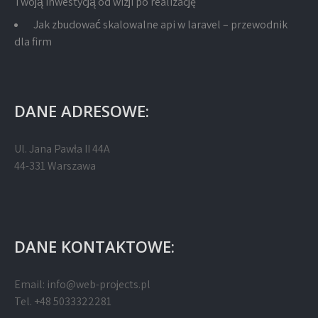
Twoją inwestycją od wizji po realizację
Jak zbudować skalowalne api w laravel – przewodnik
dla firm
DANE ADRESOWE:
Ul. Jana Pawła II 44A
44-331 Warszawa
DANE KONTAKTOWE:
Email:
info@web-projects.pl
Tel. +48 5033322281