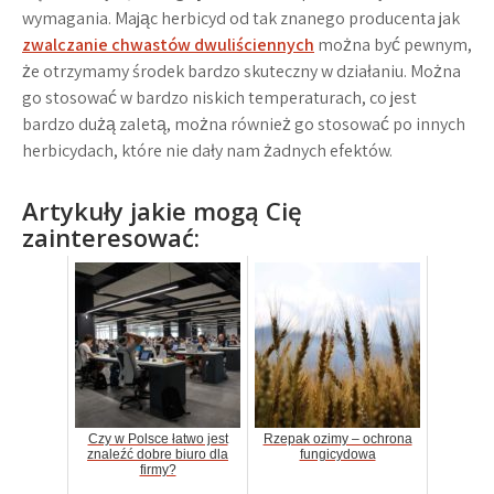
wymagania. Mając herbicyd od tak znanego producenta jak
zwalczanie chwastów dwuliściennych
można być pewnym,
że otrzymamy środek bardzo skuteczny w działaniu. Można
go stosować w bardzo niskich temperaturach, co jest
bardzo dużą zaletą, można również go stosować po innych
herbicydach, które nie dały nam żadnych efektów.
Artykuły jakie mogą Cię
zainteresować:
Czy w Polsce łatwo jest
Rzepak ozimy – ochrona
znaleźć dobre biuro dla
fungicydowa
firmy?