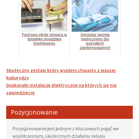
Fachowa oferta celująca w
Sprzedaż sprzętu
tematykę doradztwa
medycznego dla
kredytowego
wszystkich
zainteresowanych
Nawigacja
Skuteczny zestaw który wypleni chwasty z waszej
wpisu
kukurydzy
Doskonałe instalacje elektryczne na których się nie
zawiedziecie
Pozycjonowanie
Pozycjonowanie jest jednym z kluczowych pojęć we
współczesnym, skutecznym działaniu sklepu