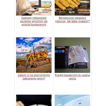
Gadżety reklamowe
Bezpieczne rękawice
pozwolą wyróżnić się
robocze, jak takie znaleźć?
pośród konkurencji
Zależy ci na precyzyjnym
Kredyt hipoteczny to realna
zakuwaniu węży?
opcja