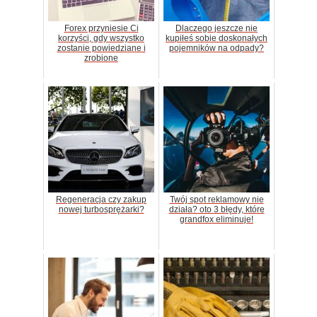
Forex przyniesie Ci
Dlaczego jeszcze nie
korzyści, gdy wszystko
kupiłeś sobie doskonałych
zostanie powiedziane i
pojemników na odpady?
zrobione
Regeneracja czy zakup
Twój spot reklamowy nie
nowej turbosprężarki?
działa? oto 3 błędy, które
grandfox eliminuje!