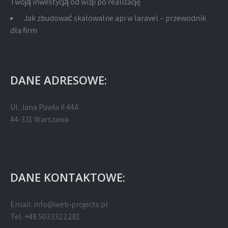
Twoją inwestycją od wizji po realizację
Jak zbudować skalowalne api w laravel – przewodnik
dla firm
DANE ADRESOWE:
Ul. Jana Pawła II 44A
44-331 Warszawa
DANE KONTAKTOWE:
Email:
info@web-projects.pl
Tel. +48 5033322281