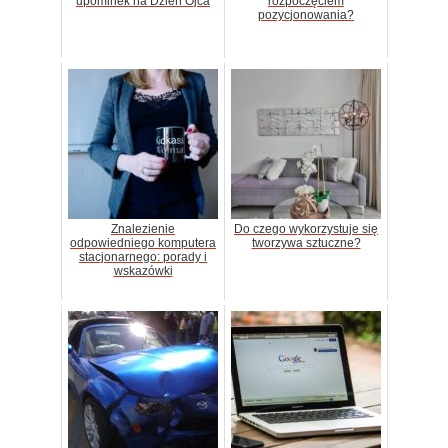
upominek na Dzień Ojca
rozpoczęciem
pozycjonowania?
Znalezienie
Do czego wykorzystuje się
odpowiedniego komputera
tworzywa sztuczne?
stacjonarnego: porady i
wskazówki