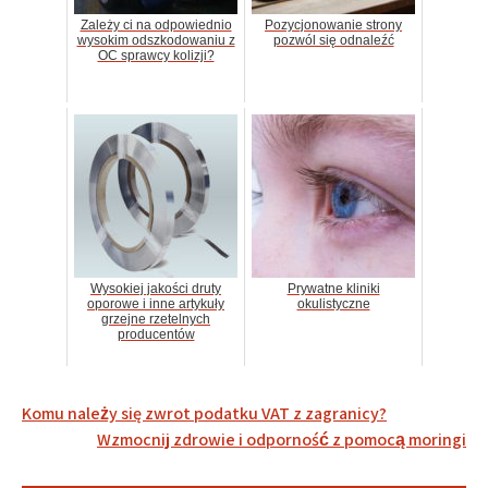
Zależy ci na odpowiednio
Pozycjonowanie strony
wysokim odszkodowaniu z
pozwól się odnaleźć
OC sprawcy kolizji?
Wysokiej jakości druty
Prywatne kliniki
oporowe i inne artykuły
okulistyczne
grzejne rzetelnych
producentów
Nawigacja
Komu należy się zwrot podatku VAT z zagranicy?
wpisu
Wzmocnij zdrowie i odporność z pomocą moringi