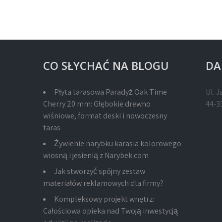
wpisu
CO SŁYCHAĆ NA BLOGU
DA
Płyta tarasowa Paradyż Oak Time
Ul. J
Cherry 20 mm: Głębokie drewno
44-3
wiśniowe, format deski i nowoczesny
taras
Żywienie narybku karasia kolorowego
wiosną i jesienią z Narybek.com
Jak stworzyć spójny zestaw
materiałów reklamowych dla firmy?
Kompleksowy projekt wnętrz:
Całościowa opieka nad Twoją inwestycją