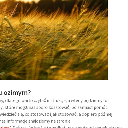
ku ozimym?
y, dlatego warto czytać instrukcje, a wtedy będziemy to
łędy, które mogą nas sporo kosztować, bo zamiast pomóc
iedzieć się, co stosować i jak stosować, a dopiero później
nas informacje znajdziemy na stronie
ozimy/
. Dobrze, że ktoś o to zadbał, że wchodząc i zagłębiając się