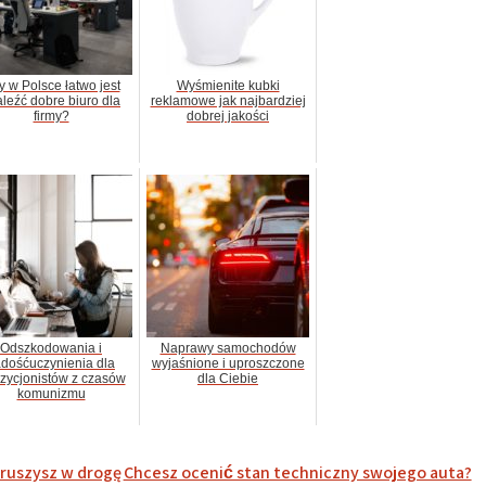
y w Polsce łatwo jest
Wyśmienite kubki
leźć dobre biuro dla
reklamowe jak najbardziej
firmy?
dobrej jakości
Odszkodowania i
Naprawy samochodów
dośćuczynienia dla
wyjaśnione i uproszczone
zycjonistów z czasów
dla Ciebie
komunizmu
ruszysz w drogę
Chcesz ocenić stan techniczny swojego auta?