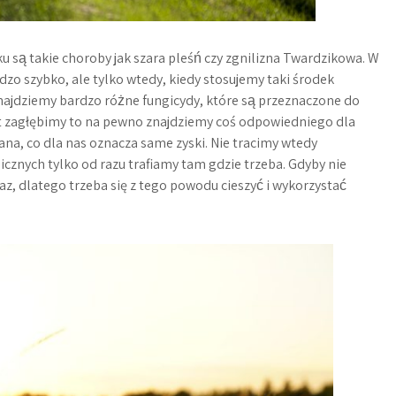
są takie choroby jak szara pleśń czy zgnilizna Twardzikowa. W
zo szybko, ale tylko wtedy, kiedy stosujemy taki środek
znajdziemy bardzo różne fungicydy, które są przeznaczone do
at zagłębimy to na pewno znajdziemy coś odpowiedniego dla
ana, co dla nas oznacza same zyski. Nie tracimy wtedy
cznych tylko od razu trafiamy tam gdzie trzeba. Gdyby nie
eraz, dlatego trzeba się z tego powodu cieszyć i wykorzystać