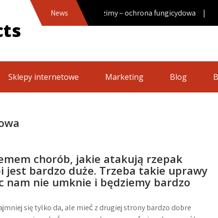
Rzepak ozimy – ochrona fungicydowa |
News
cts
Sklepy internetowe
Marketing
Blog
B
dowa
lemem chorób, jakie atakują rzepak
i jest bardzo duże. Trzeba takie uprawy
ic nam nie umknie i będziemy bardzo
jmniej się tylko da, ale mieć z drugiej strony bardzo dobre