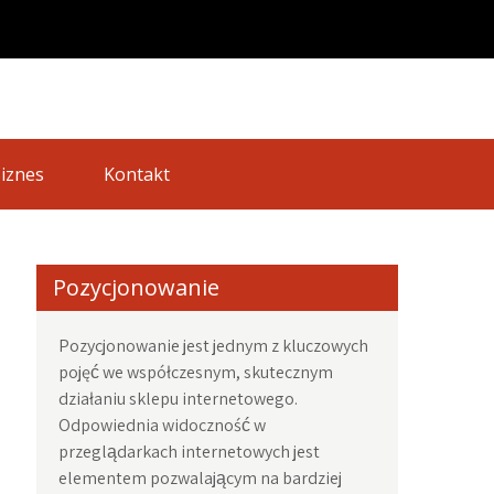
iznes
Kontakt
Pozycjonowanie
Pozycjonowanie jest jednym z kluczowych
pojęć we współczesnym, skutecznym
działaniu sklepu internetowego.
Odpowiednia widoczność w
przeglądarkach internetowych jest
elementem pozwalającym na bardziej