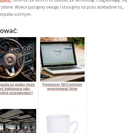
zebne. Wykorzystajmy okazję i stosujmy na polu dokładnie to,
 rzepaku ozimym.
sować:
 jazda po pijaku może
Freelancer SEO pomoże
yć traktowana jako
wypromować firmę
yślne przestępstwo?