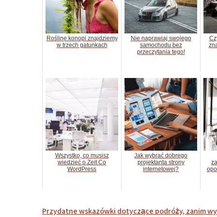
Roślinę konopi znajdziemy
Nie naprawiaj swojego
Cz
w trzech gatunkach
samochodu bez
zna
przeczytania tego!
Wszystko, co musisz
Jak wybrać dobrego
wiedzieć o Zeit Co
projektanta strony
za
WordPress
internetowej?
opo
Nawigacja
Przydatne wskazówki dotyczące podróży, zanim wy