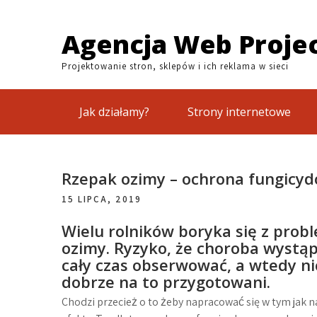
Skip
to
Agencja Web Proje
content
Projektowanie stron, sklepów i ich reklama w sieci
Jak działamy?
Strony internetowe
Rzepak ozimy – ochrona fungicy
15 LIPCA, 2019
Wielu rolników boryka się z prob
ozimy. Ryzyko, że choroba wystąp
cały czas obserwować, a wtedy n
dobrze na to przygotowani.
Chodzi przecież o to żeby napracować się w tym jak na