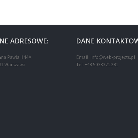
NE ADRESOWE:
DANE KONTAKTOW
ana Pawła II 44A
Email:
info@web-projects.pl
31 Warszawa
Tel. +48 5033322281