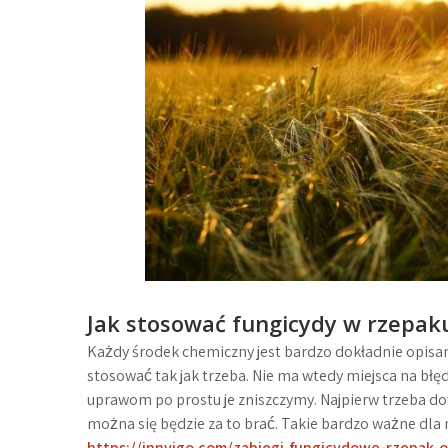
Jak stosować fungicydy w rzepa
Każdy środek chemiczny jest bardzo dokładnie opisan
stosować tak jak trzeba. Nie ma wtedy miejsca na b
uprawom po prostu je zniszczymy. Najpierw trzeba dow
można się będzie za to brać. Takie bardzo ważne dla 
https://innvigo.com/zabiegi-fungicydowe-rzepak-