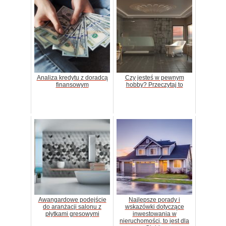
Analiza kredytu z doradcą
Czy jesteś w pewnym
finansowym
hobby? Przeczytaj to
Awangardowe podejście
Najlepsze porady i
do aranżacji salonu z
wskazówki dotyczące
płytkami gresowymi
inwestowania w
nieruchomości, to jest dla