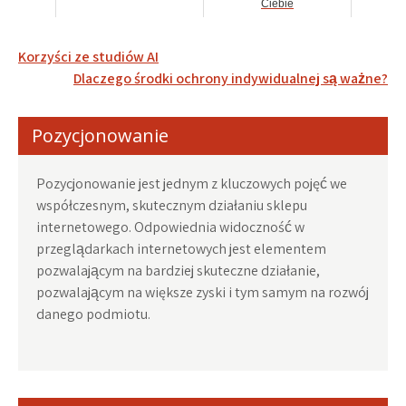
Ciebie
Nawigacja
Korzyści ze studiów AI
wpisu
Dlaczego środki ochrony indywidualnej są ważne?
Pozycjonowanie
Pozycjonowanie jest jednym z kluczowych pojęć we
współczesnym, skutecznym działaniu sklepu
internetowego. Odpowiednia widoczność w
przeglądarkach internetowych jest elementem
pozwalającym na bardziej skuteczne działanie,
pozwalającym na większe zyski i tym samym na rozwój
danego podmiotu.