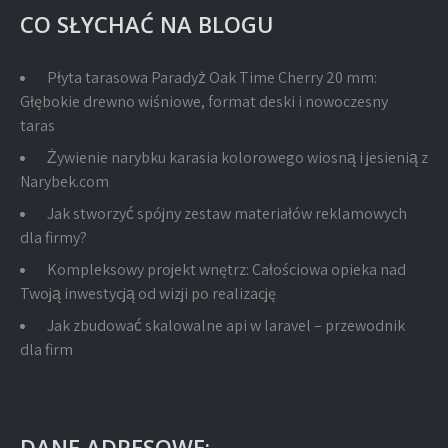
CO SŁYCHAĆ NA BLOGU
Płyta tarasowa Paradyż Oak Time Cherry 20 mm:
Głębokie drewno wiśniowe, format deski i nowoczesny
taras
Żywienie narybku karasia kolorowego wiosną i jesienią z
Narybek.com
Jak stworzyć spójny zestaw materiałów reklamowych
dla firmy?
Kompleksowy projekt wnętrz: Całościowa opieka nad
Twoją inwestycją od wizji po realizację
Jak zbudować skalowalne api w laravel – przewodnik
dla firm
DANE ADRESOWE: