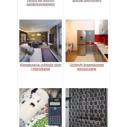
cieszą się sporym
szeroki asortyment
zainteresowaniem
Klimatyzacja ochłodzi dom
Uchwyty krawędziowe
i mieszkanie
wpuszczane