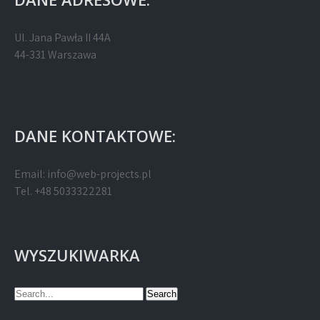
Ul. Jana Pawła II 44A
44-331 Warszawa
DANE KONTAKTOWE:
Email:
info@web-projects.pl
Tel. +48 5033322281
WYSZUKIWARKA