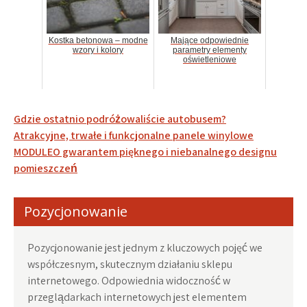
Kostka betonowa – modne
Mające odpowiednie
wzory i kolory
parametry elementy
oświetleniowe
Nawigacja
Gdzie ostatnio podróżowaliście autobusem?
wpisu
Atrakcyjne, trwałe i funkcjonalne panele winylowe
MODULEO gwarantem pięknego i niebanalnego designu
pomieszczeń
Pozycjonowanie
Pozycjonowanie jest jednym z kluczowych pojęć we
współczesnym, skutecznym działaniu sklepu
internetowego. Odpowiednia widoczność w
przeglądarkach internetowych jest elementem