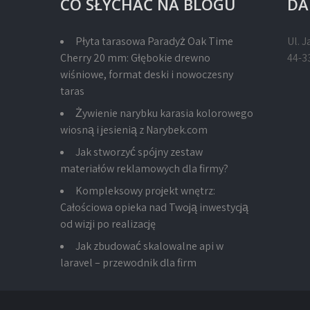
CO SŁYCHAĆ NA BLOGU
DA
Płyta tarasowa Paradyż Oak Time
Ul. J
Cherry 20 mm: Głębokie drewno
44-3
wiśniowe, format deski i nowoczesny
taras
Żywienie narybku karasia kolorowego
wiosną i jesienią z Narybek.com
Jak stworzyć spójny zestaw
materiałów reklamowych dla firmy?
Kompleksowy projekt wnętrz:
Całościowa opieka nad Twoją inwestycją
od wizji po realizację
Jak zbudować skalowalne api w
laravel – przewodnik dla firm