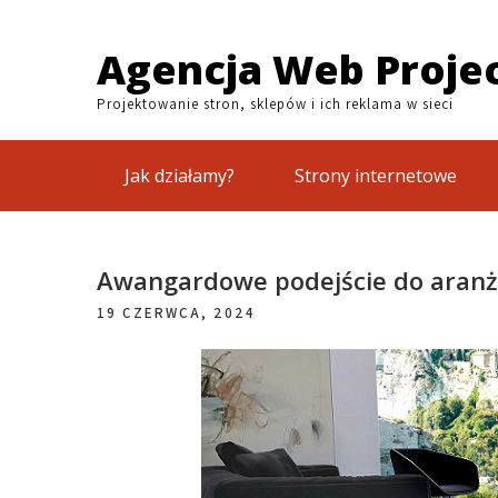
Skip
to
Agencja Web Proje
content
Projektowanie stron, sklepów i ich reklama w sieci
Jak działamy?
Strony internetowe
Awangardowe podejście do aranża
19 CZERWCA, 2024