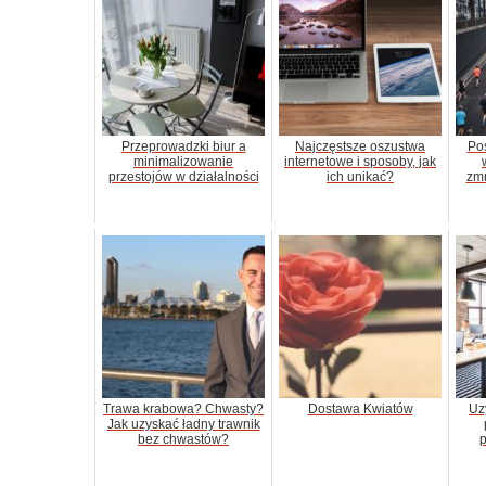
Przeprowadzki biur a
Najczęstsze oszustwa
Pos
minimalizowanie
internetowe i sposoby, jak
przestojów w działalności
ich unikać?
zmn
Trawa krabowa? Chwasty?
Dostawa Kwiatów
Uz
Jak uzyskać ładny trawnik
bez chwastów?
p