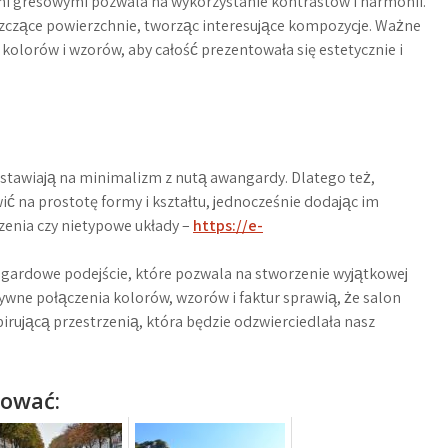
mi gresowymi pozwala na wykorzystanie kontrastów i harmonii.
szczące powierzchnie, tworząc interesujące kompozycje. Ważne
kolorów i wzorów, aby całość prezentowała się estetycznie i
m
j stawiają na minimalizm z nutą awangardy. Dlatego też,
ić na prostotę formy i kształtu, jednocześnie dodając im
enia czy nietypowe układy –
https://e-
ngardowe podejście, które pozwala na stworzenie wyjątkowej
tywne połączenia kolorów, wzorów i faktur sprawią, że salon
spirującą przestrzenią, która będzie odzwierciedlała nasz
sować: