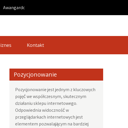
ngardowe podejście do aranżacji salonu z płytkami gresowymi 
iznes
Kontakt
Pozycjonowanie
Pozycjonowanie jest jednym z kluczowych
pojęć we współczesnym, skutecznym
działaniu sklepu internetowego.
Odpowiednia widoczność w
przeglądarkach internetowych jest
elementem pozwalającym na bardziej