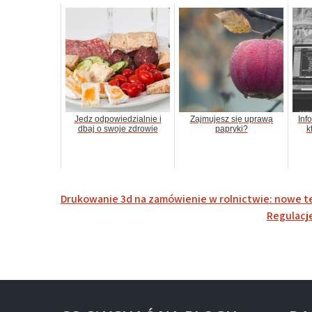
Jedz odpowiedzialnie i
Zajmujesz się uprawą
Inf
dbaj o swoje zdrowie
papryki?
k
Nawigacja
Drukowanie 3d na zamówienie w rolnictwie: nowe te
wpisu
Regulacj