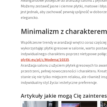
Awangardowe podejście do aranżacji salonu z płytka
Możemy zestawić jasne i ciemne płytki, matowe i bły
jest jednak, aby zachować pewną spójność w doborze 
elegancko.
Minimalizm z charaktere
Współczesne trendy w aranżacji wnętrz coraz częście
wykorzystując płytki gresowe w salonie, warto postaw
indywidualnego charakteru poprzez nietypowe połącz
plytki.eu/pl/c/Modena/10335
.
Aranżacja salonu z użyciem płytek gresowych to awa
przestrzeni, pełnej nowoczesności i charakteru. Krea
stanie się nie tylko miejscem relaksu, ale również in
indywidualny styl życia i estetyczne preferencje.
Artykuły jakie mogą Cię zaintere