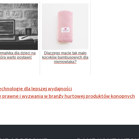
ormatyka dla dzieci na
Dlaczego macie tak mało
tórą warto postawić
kocyków bambusowych dla
niemowlaka?
chnologie dla lepszej wydajności
e prawne i wyzwania w branży hurtowej produktów konopnych