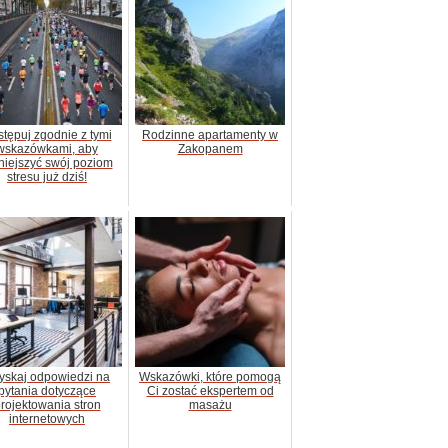
tępuj zgodnie z tymi
Rodzinne apartamenty w
wskazówkami, aby
Zakopanem
iejszyć swój poziom
stresu już dziś!
yskaj odpowiedzi na
Wskazówki, które pomogą
pytania dotyczące
Ci zostać ekspertem od
rojektowania stron
masażu
internetowych