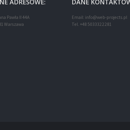
NE ADRESOWE:
DANE KONTAKTOW
ana Pawła II 44A
Email:
info@web-projects.pl
31 Warszawa
Tel. +48 5033322281