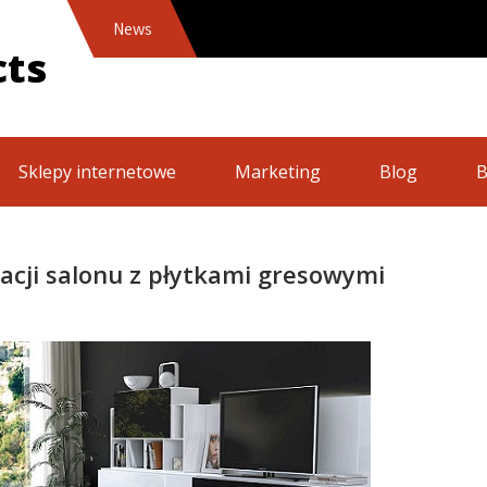
News
Awa
cts
Sklepy internetowe
Marketing
Blog
B
cji salonu z płytkami gresowymi