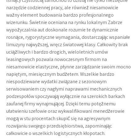
lśniący czystością samochód to dzisiaj nie tylko niezbędne
narzędzie codziennej pracy, ale również niesamowicie
ważny element budowania bardzo profesjonalnego
wizerunku. Świetnie oceniana na rynku lokalnym
Zabrze
wypożyczalnia aut
doskonale rozumie te dynamicznie
rosnące, rygorystyczne wymagania, dostarczając wspaniałe
limuzyny najwyższej, wręcz światowej klasy. Całkowity brak
uciążliwych i bardzo drogich, wieloletnich umów
leasingowych pozwala nowoczesnym firmom na
niesamowicie elastyczne, płynne zarządzanie swoim mocno
napiętym, miesięcznym budżetem. Wszelkie bardzo
niespodziewane wydatki związane z sezonowym
serwisowaniem czy nagłymi naprawami mechanicznych
podzespołów spoczywają wyłącznie na szerokich barkach
zaufanej firmy wynajmującej. Dzięki temu potężnemu
ułatwieniu szefowie oraz wykwalifikowani menedżerowie
mogą w stu procentach skupić się na agresywnym
rozwijaniu swojego przedsiębiorstwa, zapominając
całkowicie o wszelkich logistycznych kłopotach.