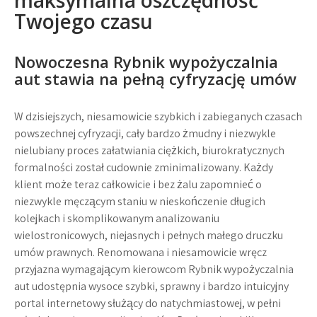
maksymalna oszczędność
Twojego czasu
Nowoczesna
Rybnik wypożyczalnia
aut
stawia na pełną cyfryzację umów
W dzisiejszych, niesamowicie szybkich i zabieganych czasach
powszechnej cyfryzacji, cały bardzo żmudny i niezwykle
nielubiany proces załatwiania ciężkich, biurokratycznych
formalności został cudownie zminimalizowany. Każdy
klient może teraz całkowicie i bez żalu zapomnieć o
niezwykle męczącym staniu w nieskończenie długich
kolejkach i skomplikowanym analizowaniu
wielostronicowych, niejasnych i pełnych małego druczku
umów prawnych. Renomowana i niesamowicie wręcz
przyjazna wymagającym kierowcom
Rybnik wypożyczalnia
aut
udostępnia wysoce szybki, sprawny i bardzo intuicyjny
portal internetowy służący do natychmiastowej, w pełni