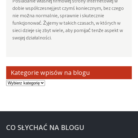
Posiadanie własnej firmowej strony internetowej w
dobie współczesnej jest czymś koniecznym, bez czego
nie można normalnie, sprawnie i skutecznie
funkcjonować. Żyjemy w takich czasach, w których w
sieci dzieje się zbyt wiele, aby pomijać tenże aspekt w
swojej działalności.
Kategorie wpisów na blogu
Kategorie
wpisów
na
blogu
CO SŁYCHAĆ NA BLOGU