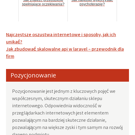
Jak znaleźć przedszkole
Jak najlepiej wykorzystać
spełniające oczekiwania?
psychoterapię?
Nawigacja
Najczęstsze oszustwa internetowe i sposoby, jak ich
wpisu
unikać?
Jak zbudować skalowalne api w laravel – przewodnik dla
firm
Pozycjonowanie
Pozycjonowanie jest jednym z kluczowych pojęć we
współczesnym, skutecznym działaniu sklepu
internetowego. Odpowiednia widoczność w
przeglądarkach internetowych jest elementem
pozwalającym na bardziej skuteczne działanie,
pozwalającym na większe zyski i tym samym na rozwój
danego podmiotu.