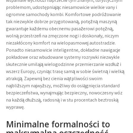
wspaniale wychodzi naprzeciw tym znanym, turystycznym
problemom, udostępniając niesamowicie wielkie vany i
ogromne samochody kombi. Komfortowe podróżowanie
tak niezwykle dobrze przygotowaną, potężną maszyną
gwarantuje każdemu obecnemu pasażerowi potężną,
wolną przestrzeń na zmęczone nogi i doskonały, niczym
niezakłócony komfort na wielopasmowej autostradzie.
Ponadto niesamowicie inteligentne, dokładne nawigacje
pokładowe oraz wbudowane systemy rozrywki niezwykle
skutecznie umilają wielogodzinne przemierzanie wzdłuż i
wszerz Europy, czyniąc trasę samą w sobie świetną i wielką
atrakcją. Zapewnij bez cienia wątpliwości swoim
najbliższym najwyższy, możliwy do osiągnięcia standard
bezpieczeństwa, wynajmując bezpieczny, nowoczesny wóz
na każdą dłuższą, radosną i w stu procentach beztroską
wyprawę.
Minimalne formalności to