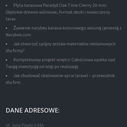
Płyta tarasowa Paradyż Oak Time Cherry 20 mm:
Głębokie drewno wiśniowe, format deski i nowoczesny
taras
Żywienie narybku karasia kolorowego wiosną i jesienią z
Narybek.com
Jak stworzyć spójny zestaw materiałów reklamowych
dla firmy?
Kompleksowy projekt wnętrz: Całościowa opieka nad
Twoją inwestycją od wizji po realizację
Jak zbudować skalowalne api w laravel – przewodnik
dla firm
DANE ADRESOWE:
Ul. Jana Pawła II 44A