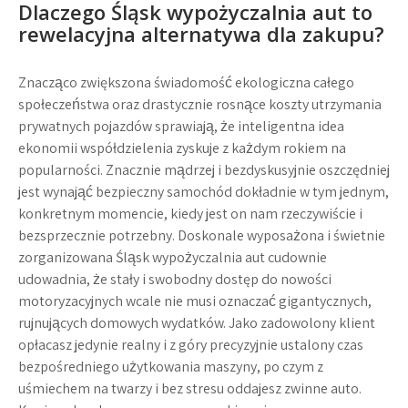
Dlaczego
Śląsk wypożyczalnia aut
to
rewelacyjna alternatywa dla zakupu?
Znacząco zwiększona świadomość ekologiczna całego
społeczeństwa oraz drastycznie rosnące koszty utrzymania
prywatnych pojazdów sprawiają, że inteligentna idea
ekonomii współdzielenia zyskuje z każdym rokiem na
popularności. Znacznie mądrzej i bezdyskusyjnie oszczędniej
jest wynająć bezpieczny samochód dokładnie w tym jednym,
konkretnym momencie, kiedy jest on nam rzeczywiście i
bezsprzecznie potrzebny. Doskonale wyposażona i świetnie
zorganizowana
Śląsk wypożyczalnia aut
cudownie
udowadnia, że stały i swobodny dostęp do nowości
motoryzacyjnych wcale nie musi oznaczać gigantycznych,
rujnujących domowych wydatków. Jako zadowolony klient
opłacasz jedynie realny i z góry precyzyjnie ustalony czas
bezpośredniego użytkowania maszyny, po czym z
uśmiechem na twarzy i bez stresu oddajesz zwinne auto.