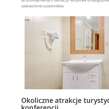
do profesjonalnych tłumaczy. Wszystkie te udogodni
zadowolenie uczestników.
Okoliczne atrakcje turysty
konferencji