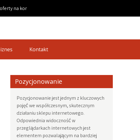
a konferencje i szkolenia w hotelach nad bałtykiem |
iznes
Kontakt
Pozycjonowanie
Pozycjonowanie jest jednym z kluczowych
pojęć we współczesnym, skutecznym
działaniu sklepu internetowego.
Odpowiednia widoczność w
przeglądarkach internetowych jest
elementem pozwalającym na bardziej