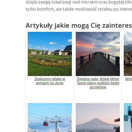
dzięki swojej lokalizacji nad morzem oraz bogatej of
tylko komfort, ale także możliwość relaksu po inten
Artykuły jakie mogą Cię zaintere
Zasłużony relaks w
Świetna rada, dzięki której
Wyn
domach na Jurze
Twoje plany podróży będą
przyjemne