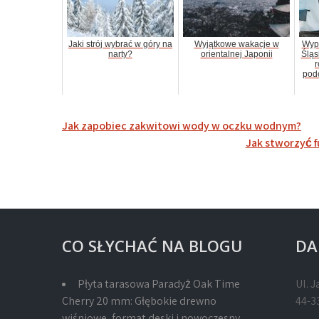
Jaki strój wybrać w góry na
Wyjątkowe wakacje w
Wyp
narty?
orientalnej Japonii
Śląs
r
pod
Nawigacja
Jak zapobiec zakwitowi wody w oczku wodnym?
wpisu
Jak stworzyć f
CO SŁYCHAĆ NA BLOGU
DA
Płyta tarasowa Paradyż Oak Time
Ul. J
Cherry 20 mm: Głębokie drewno
44-3
wiśniowe, format deski i nowoczesny