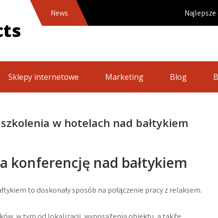
News
Najlepsze oferty n
cts
Sklepy internetowe
Marketing
Blog
B
i szkolenia w hotelach nad bałtykiem
a konferencję nad bałtykiem
ałtykiem to doskonały sposób na połączenie pracy z relaksem.
ów, w tym od lokalizacji, wyposażenia obiektu, a także