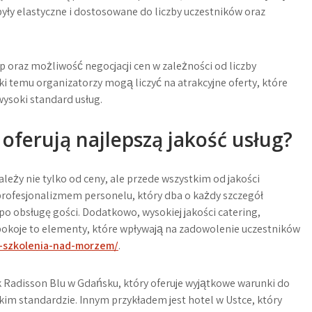
były elastyczne i dostosowane do liczby uczestników oraz
up oraz możliwość negocjacji cen w zależności od liczby
ki temu organizatorzy mogą liczyć na atrakcyjne oferty, które
ysoki standard usług.
 oferują najlepszą jakość usług?
leży nie tylko od ceny, ale przede wszystkim od jakości
 profesjonalizmem personelu, który dba o każdy szczegół
o obsługę gości. Dodatkowo, wysokiej jakości catering,
okoje to elementy, które wpływają na zadowolenie uczestników
e-szkolenia-nad-morzem/
.
ak Radisson Blu w Gdańsku, który oferuje wyjątkowe warunki do
okim standardzie. Innym przykładem jest hotel w Ustce, który