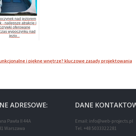
oczynek nad jeziorem
k - najlepsze atrakcje i
ozrywki oferowane
czas wypoczynku nad
jezio...
unkcjonalne i piękne wnętrze? kluczowe zasady projektowania
NE ADRESOWE:
DANE KONTAKTOW
ana Pawła II 44A
Email:
info@web-projects.pl
31 Warszawa
Tel. +48 5033322281