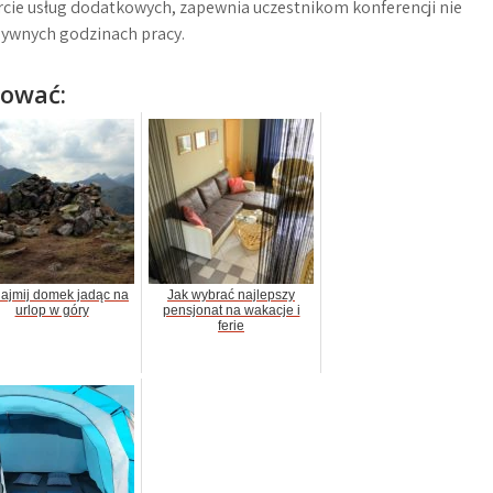
ercie usług dodatkowych, zapewnia uczestnikom konferencji nie
sywnych godzinach pracy.
sować:
ajmij domek jadąc na
Jak wybrać najlepszy
urlop w góry
pensjonat na wakacje i
ferie