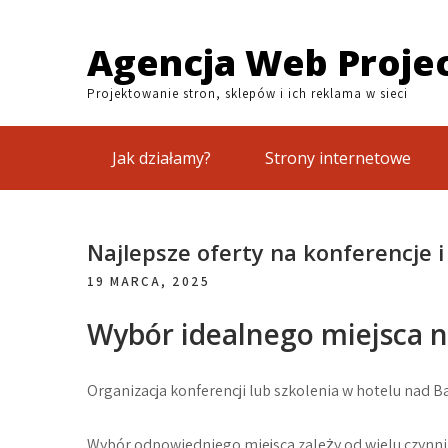
Skip
to
Agencja Web Proje
content
Projektowanie stron, sklepów i ich reklama w sieci
Jak działamy?
Strony internetowe
Najlepsze oferty na konferencje 
19 MARCA, 2025
Wybór idealnego miejsca n
Organizacja konferencji lub szkolenia w hotelu nad B
Wybór odpowiedniego miejsca zależy od wielu czynnik