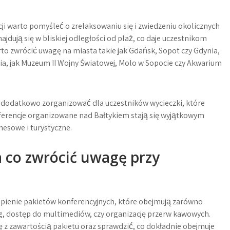
i warto pomyśleć o zrelaksowaniu się i zwiedzeniu okolicznych
ajdują się w bliskiej odległości od plaż, co daje uczestnikom
 zwrócić uwagę na miasta takie jak Gdańsk, Sopot czy Gdynia,
nia, jak Muzeum II Wojny Światowej, Molo w Sopocie czy Akwarium
gą dodatkowo zorganizować dla uczestników wycieczki, które
ferencje organizowane nad Bałtykiem stają się wyjątkowym
esowe i turystyczne.
a co zwrócić uwagę przy
upienie pakietów konferencyjnych, które obejmują zarówno
ring, dostęp do multimediów, czy organizację przerw kawowych.
ę z zawartością pakietu oraz sprawdzić, co dokładnie obejmuje