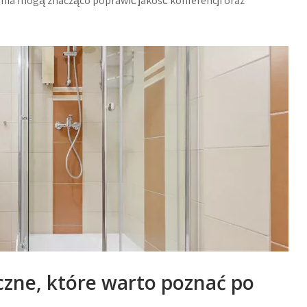
enia mogą znacząco poprawić jakość konferencji oraz
czne, które warto poznać po