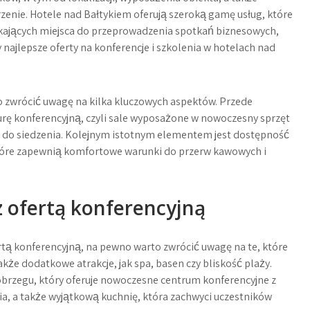
zenie. Hotele nad Bałtykiem oferują szeroką gamę usług, które
kających miejsca do przeprowadzenia spotkań biznesowych,
 najlepsze oferty na konferencje i szkolenia w hotelach nad
o zwrócić uwagę na kilka kluczowych aspektów. Przede
urę konferencyjną, czyli sale wyposażone w nowoczesny sprzęt
a do siedzenia. Kolejnym istotnym elementem jest dostępność
które zapewnią komfortowe warunki do przerw kawowych i
z ofertą konferencyjną
rtą konferencyjną, na pewno warto zwrócić uwagę na te, które
akże dodatkowe atrakcje, jak spa, basen czy bliskość plaży.
obrzegu, który oferuje nowoczesne centrum konferencyjne z
a, a także wyjątkową kuchnię, która zachwyci uczestników